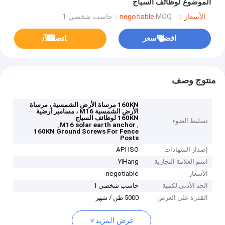
الموضوع لوظائف السياج
الأسعار：negotiable
MOQ：حاسب شخصي 1
افضل سعر
ﺎﺘﺼﻟ ﺍﻶﻧ
منتوج وصف
160KN مرساة الأرض الشمسية ، مرساة
الأرض الشمسية M16 ، مسامير أرضية
160KN لوظائف السياج
تسليط الضوء
,
,
M16 solar earth anchor
160KN Ground Screws For Fence
Posts
إصدار الشهادات
API ISO
اسم العلامة التجارية
YiHang
الأسعار
negotiable
الحد الأدنى لكمية
حاسب شخصي 1
القدرة على العرض
5000 طن / شهر
عرض المزيد