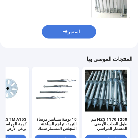
السياج
استمر
المنتجات الموصى بها
NZS 1170 1200 مم
10 بوصة مسامير مرساة
A153
طول الصلب الأرضي
التربة ، تراجع الساخنة
كومة المراسي 
المسمار المراسي
المجلفن المسمار سمك
بر
للعريشة
3-4 مم
لتركيب الكهروضو