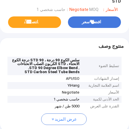
STD
الأسعار：Negotiate
MOQ：حاسب شخصي 1
افضل سعر
ﺎﺘﺼﻟ ﺍﻶﻧ
منتوج وصف
سلس الكوع 90 درجة ، STD 90 درجة الكوع
الانحناء ، STD الكربون الصلب الانحناءات
تسليط الضوء
,
,
STD 90 Degree Elbow Bend
STD Carbon Steel Tube Bends
إصدار الشهادات
API/ISO
اسم العلامة التجارية
YiHang
الأسعار
Negotiate
الحد الأدنى لكمية
حاسب شخصي 1
القدرة على العرض
5000 طن / شهر
عرض المزيد