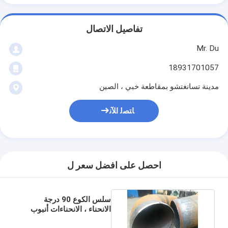
تفاصيل الاتصال
Mr. Du
18931701057
مدينة تسانغتشو بمقاطعة خبي ، الصين
ﺎﺘﺼﻟ ﺍﻶﻧ
احصل على افضل سعر ل
سلس الكوع 90 درجة
الانحناء ، الانحناءات أنبوب
الكربون الصلب STD