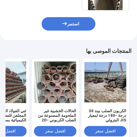
استمر
المنتجات الموصى بها
الكربون الصلب بيند 30
الحالات الخشبية غير
ثني الفولاذ الكر
درجة -180 درجة لمعيار
الملحومة المصنوعة من
المجلفن للتطبيق
JIS البترولي
الصلب الكربوني 2D-
الكيميائية بسماك
10D نصف قطر الانحناء
2 مم -50 مم
افضل سعر
افضل سعر
افضل سع