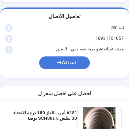
تفاصيل الاتصال
Mr. Du
18931701057
مدينة تسانغتشو بمقاطعة خبي ، الصين
ﺎﺘﺼﻟ ﺍﻶﻧ
احصل على افضل سعر ل
A181 أنبوب الغاز 180 درجة الانحناء
3D سلس SCH80s 6 بوصة