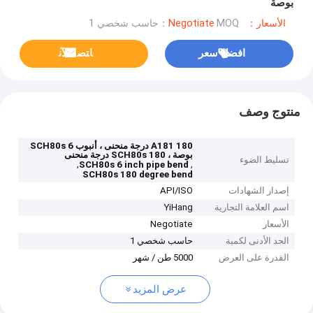
بوصة
الأسعار：Negotiate
MOQ：حاسب شخصي 1
افضل سعر
ﺎﺘﺼﻟ ﺍﻶﻧ
منتوج وصف
A181 180 درجة منحنى ، أنبوب SCH80s 6
بوصة ، SCH80s 180 درجة منحنى
تسليط الضوء
,
,
SCH80s 6 inch pipe bend
SCH80s 180 degree bend
إصدار الشهادات
API/ISO
اسم العلامة التجارية
YiHang
الأسعار
Negotiate
الحد الأدنى لكمية
حاسب شخصي 1
القدرة على العرض
5000 طن / شهر
عرض المزيد