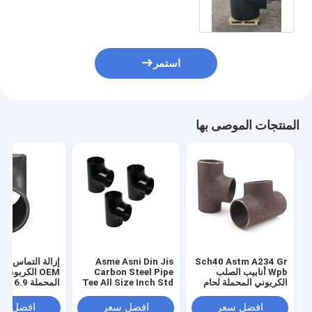
استمر
المنتجات الموصى بها
Sch40 Astm A234 Gr
Asme Asni Din Jis
إزالة التماس الأ
Wpb أنابيب الصلب
Carbon Steel Pipe
OEM الكربون 
الكربوني المحملة لحام
Tee All Size Inch Std
المحملة .9
غير ملحوم في المخزون
Sch20 Sch 40 Sch80
A234 Wpb
افضل سعر
افضل سعر
افضل سع