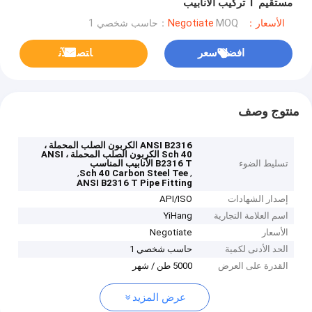
مستقيم T تركيب الأنابيب
الأسعار：Negotiate
MOQ：حاسب شخصي 1
افضل سعر
ﺎﺘﺼﻟ ﺍﻶﻧ
منتوج وصف
ANSI B2316 الكربون الصلب المحملة ،
Sch 40 الكربون الصلب المحملة ، ANSI
تسليط الضوء
B2316 T الأنابيب المناسب
,
,
Sch 40 Carbon Steel Tee
ANSI B2316 T Pipe Fitting
إصدار الشهادات
API/ISO
اسم العلامة التجارية
YiHang
الأسعار
Negotiate
الحد الأدنى لكمية
حاسب شخصي 1
القدرة على العرض
5000 طن / شهر
عرض المزيد