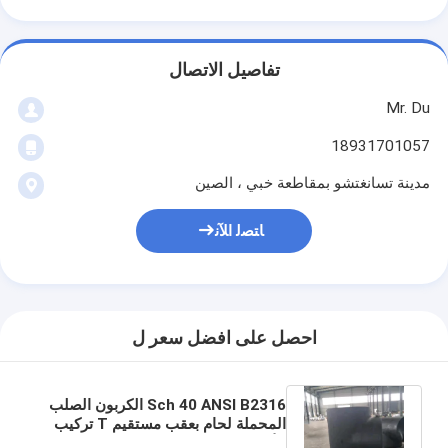
تفاصيل الاتصال
Mr. Du
18931701057
مدينة تسانغتشو بمقاطعة خبي ، الصين
ﺎﺘﺼﻟ ﺍﻶﻧ
احصل على افضل سعر ل
Sch 40 ANSI B2316 الكربون الصلب
المحملة لحام بعقب مستقيم T تركيب
الأنابيب