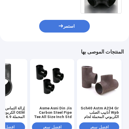
استمر
المنتجات الموصى بها
Sch40 Astm A234 Gr
Asme Asni Din Jis
إزالة التماس الأ
Wpb أنابيب الصلب
Carbon Steel Pipe
OEM الكربون 
الكربوني المحملة لحام
Tee All Size Inch Std
المحملة .9
غير ملحوم في المخزون
Sch20 Sch 40 Sch80
A234 Wpb
افضل سعر
افضل سعر
افضل سع