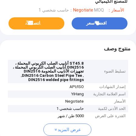
للمصنع الكيميائي
الأسعار：Negotiate
MOQ：حاسب شخصي 1
افضل سعر
ﺎﺘﺼﻟ ﺍﻶﻧ
منتوج وصف
ST45.8 أنابيب الصلب الكربوني المحملة ،
DIN2516 أنابيب الصلب الكربوني المحملة ،
تسليط الضوء
تجهيزات الأنابيب الملحومة DIN2516
,
,
DIN2516 Carbon Steel Pipe Tee
DIN2516 welded pipe fittings
إصدار الشهادات
API/ISO
اسم العلامة التجارية
YiHang
الأسعار
Negotiate
الحد الأدنى لكمية
حاسب شخصي 1
القدرة على العرض
5000 طن / شهر
عرض المزيد