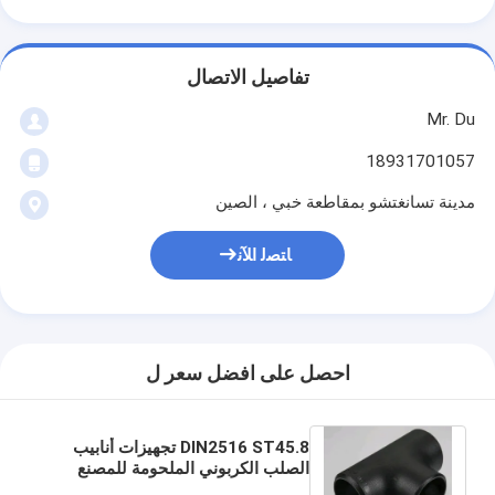
تفاصيل الاتصال
Mr. Du
18931701057
مدينة تسانغتشو بمقاطعة خبي ، الصين
ﺎﺘﺼﻟ ﺍﻶﻧ
احصل على افضل سعر ل
DIN2516 ST45.8 تجهيزات أنابيب
الصلب الكربوني الملحومة للمصنع
الكيميائي