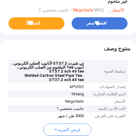
غير ملحوم
الأسعار：Negotiate
MOQ：حاسب شخصي 1
افضل سعر
ﺎﺘﺼﻟ ﺍﻶﻧ
منتوج وصف
تي شيرت ST37.2 لأنابيب الصلب الكربوني ،
أنبوب Tee الملحوم من الصلب الكربوني ،
تسليط الضوء
ST37.2 sch 40 tee
,
,
Welded Carbon Steel Pipe Tee
ST37.2 sch 40 tee
إصدار الشهادات
API/ISO
اسم العلامة التجارية
YiHang
الأسعار
Negotiate
الحد الأدنى لكمية
حاسب شخصي 1
القدرة على العرض
5000 طن / شهر
عرض المزيد