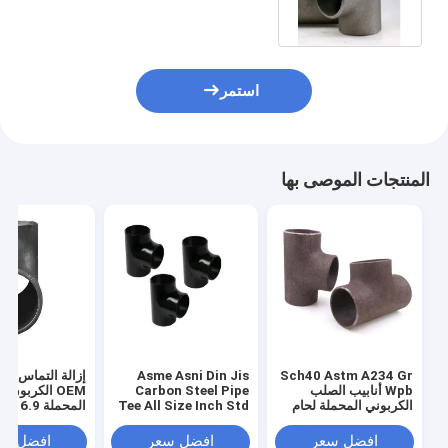
استمر
المنتجات الموصى بها
Sch40 Astm A234 Gr
Asme Asni Din Jis
إزالة التماس الأ
Wpb أنابيب الصلب
Carbon Steel Pipe
OEM الكربون 
الكربوني المحملة لحام
Tee All Size Inch Std
المحملة .9
غير ملحوم في المخزون
Sch20 Sch 40 Sch80
A234 Wpb
افضل سعر
افضل سعر
افضل سع