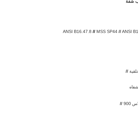
ب شفة
ANSI B16.47.8
//
MSS SP44
//
ANSI B1
حلقية
//
 900
//