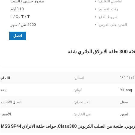
تفاصيل التغليف:
صندوق خشبي / البليت
وقت التسليم:
3-10 أيام
شروط الدفع:
L / C ، T / T
القدرة على العرض:
5000 طن / شهر
اتصل
1/2 "-60"
اتصال:
اللحام
YiHang
أنواع:
شفة
صقل
الاستخدام:
اتصال الأنابيب
الصين
في الخارج:
الأصفر
فلنجة من الصلب الكربوني Class300
حواف حلقة الانزلاق MSS SP44
,
,