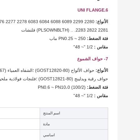
6.UNI FLANGE
الأنواع:
76 2277 2278 6083 6084 6088 6089 2299 2280
2281 2822 2283. .. (PLSOWNBLTH) فلنشات
فئة الضغط:
PN0.25 ~ 250 ماب
مقاس :
1/2 "~ 48"
7- حواف الشموع
الأنواع:
حواف الألواح (GOST12820-80) ؛الشفاه العمياء (GOST12836-67) ؛
حواف رقبة ويدلينج (GOST12821-80) ؛فلنجات فولاذية ملحومة بعقب
فئة الضغط:
PN0.6 ~ PN10،0 (100/2)
مقاس :
1/2 "~ 48"
اسم المنتج
مادة
اساسي