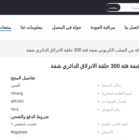
يبحث
اتصل بنا
مراقبة الجودة
جولة في المعمل
معلومات عنا
منتجات
تفاصيل المنتج:
مكان المنشأ:
الصين
اسم العلامة التجارية:
YiHang
إصدار الشهادات:
API/ISO
رقم الموديل:
YH-5
شروط الدفع والشحن:
الحد الأدنى لكمية:
حاسب شخصي 1
الأسعار:
Negotiate