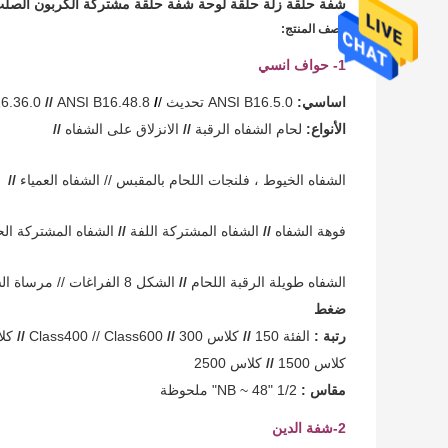
شفة حلقة زلة حلقة لوحة شفة حلقة مشتركة الكربون الصل
وصف المنتج:
1- حواف انسي
اساسي:
ANSI B16.5.0 تحديث
/
/
ANSI B16.48.8
//
6.36.0
الأنواع:
لحام الشفاه الرقبة
//
الانزلاق على الشفاه
//
الشفاه الخيوط ،
فلنجات اللحام بالمقبس // الشفاه العمياء
//
فوهة الشفاه
//
الشفاه المشتركة اللفة
//
الشفاه المشتركة ال
الشفاه طويلة الرقبة اللحام
//
الشكل 8 الفراغات // مرساة الشفاه
ضغط
رتبة :
الفئة 150
//
كلاس 300
//
Class400 // Class600
//
كلاس
كلاس 1500
//
كلاس 2500
مقاس :
1/2 "NB ~ 48" ملحوظة
2-شفة الدين