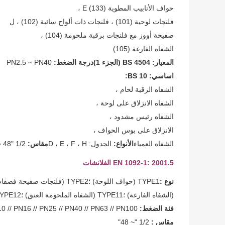
حواف الأنابيب المطوية E (133) ،
فلنجات لوحية (101) ، فلنجات ذات ألواح سائبة (102) ، ل
صفيحة أووز مع فلنجات برقبة ملحومة (104) ،
الشفاه الفارغة (105)
المعيار: BS 4504 (الجزء 1)
درجة الضغط:
PN2.5 ~
PN40
اساسي:
BS 10:
الشفاه الرقبة لحام ،
الشفاه الانزلاق على لوحة ،
الشفاه رئيس مشدود ،
الانزلاق على بوس الحواف ،
الشفاه العمياء
الأنواع:
الجدول: D ، E ، F ، H
مقاس:
1/2 "NB ~ 48" ملحوظة
5.EN 1092-1: 2001 الفلانشات
نوع :
TYPE1 (حواف اللوحة) ؛TYPE2 (فلنجات صفيحة فضفاضة) ؛النوع 5
(الشفاه الفارغة) ؛TYPE11 (الشفاه الملحومة العنق) ؛TYPE12 (حواف انزلاقية مفصلية للحام) ؛TYPE13 (الشفاه المترابطة)
فئة الضغط:
PN2.5 // PN6 // PN10 // PN16 // PN25 // PN40 // PN63 // PN100
مقاس :
1/2 "~ 48"