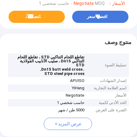
الأسعار：Negotiate
MOQ：حاسب شخصي 1
افضل سعر
ﺎﺘﺼﻟ ﺍﻶﻧ
منتوج وصف
تقاطع اللحام التناكبي STD ، تقاطع اللحام
التناكبي Dn15 ، صليب الأنابيب الفولاذية
تسليط الضوء
STD
,
,
Dn15 butt weld cross
STD steel pipe cross
إصدار الشهادات
API/ISO
اسم العلامة التجارية
YiHang
الأسعار
Negotiate
الحد الأدنى لكمية
حاسب شخصي 1
القدرة على العرض
5000 طن / شهر
عرض المزيد