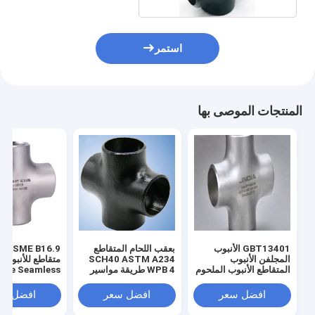
استمر
المنتجات الموصى بها
GBT13401 الأنبوب
بعقب اللحام المتقاطع
16.9
المجلفن الأنبوب
SCH40 ASTM A234
متقاطع للأنبوب 
المتقاطع الأنبوب الملحوم
WPB 4 طريقة مواسير
ure Seamless
بعقب SCH 20
متقاطعة
افضل سعر
افضل سعر
افضل سع