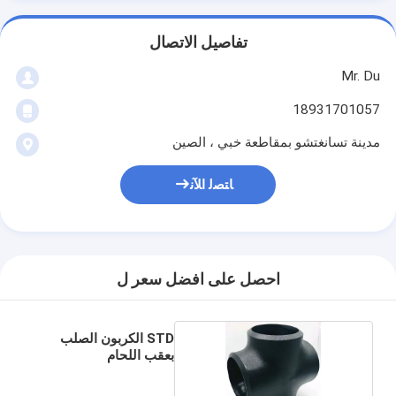
تفاصيل الاتصال
Mr. Du
18931701057
مدينة تسانغتشو بمقاطعة خبي ، الصين
ﺎﺘﺼﻟ ﺍﻶﻧ
احصل على افضل سعر ل
STD الكربون الصلب
بعقب اللحام