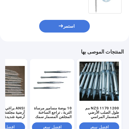
استمر
المنتجات الموصى بها
NZS 1170 1200 مم
10 بوصة مسامير مرساة
ANSI براغي 
طول الصلب الأرضي
التربة ، تراجع الساخنة
أرضية مجلفنة م
المسمار المراسي
المجلفن المسمار سمك
للعريشة
3-4 مم
بوصة
افضل سعر
افضل سعر
افضل سع