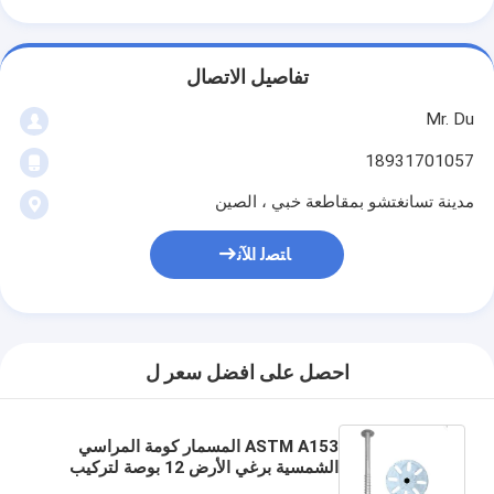
تفاصيل الاتصال
Mr. Du
18931701057
مدينة تسانغتشو بمقاطعة خبي ، الصين
ﺎﺘﺼﻟ ﺍﻶﻧ
احصل على افضل سعر ل
ASTM A153 المسمار كومة المراسي
الشمسية برغي الأرض 12 بوصة لتركيب
الكهروضوئية