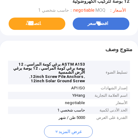
12 بوصة لتركيب الكهروضوئية
الأسعار：negotiable
MOQ：حاسب شخصي 1
افضل سعر
ﺎﺘﺼﻟ ﺍﻶﻧ
منتوج وصف
ASTM A153 برغي كومة المراسي ، 12
بوصة برغي كومة المراسي ، 12 بوصة برغي
تسليط الضوء
الأرض الشمسية
,
,
12inch Screw Pile Anchors
12inch Solar Ground Screw
إصدار الشهادات
API ISO
اسم العلامة التجارية
YiHang
الأسعار
negotiable
الحد الأدنى لكمية
حاسب شخصي 1
القدرة على العرض
5000 طن / شهر
عرض المزيد