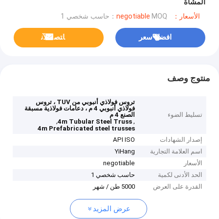
المشاة
الأسعار：negotiable
MOQ：حاسب شخصي 1
افضل سعر
ﺎﺘﺼﻟ ﺍﻶﻧ
منتوج وصف
تروس فولاذي أنبوبي من TUV ، تروس
فولاذي أنبوبي 4 م ، دعامات فولاذية مسبقة
تسليط الضوء
الصنع 4 م
,
,
4m Tubular Steel Truss
4m Prefabricated steel trusses
إصدار الشهادات
API ISO
اسم العلامة التجارية
YiHang
الأسعار
negotiable
الحد الأدنى لكمية
حاسب شخصي 1
القدرة على العرض
5000 طن / شهر
عرض المزيد