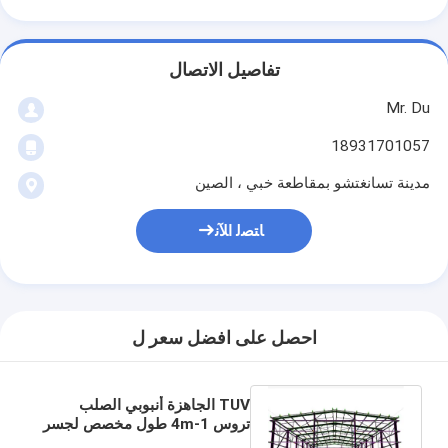
تفاصيل الاتصال
Mr. Du
18931701057
مدينة تسانغتشو بمقاطعة خبي ، الصين
ﺎﺘﺼﻟ ﺍﻶﻧ
احصل على افضل سعر ل
TUV الجاهزة أنبوبي الصلب
تروس 1-4m طول مخصص لجسر
المشاة