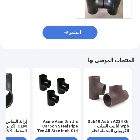
استمر
المنتجات الموصى بها
Sch40 Astm A234 Gr
Asme Asni Din Jis
إزالة التماس الأ
Wpb أنابيب الصلب
Carbon Steel Pipe
OEM الكربون 
الكربوني المحملة لحام
Tee All Size Inch Std
المحملة .9
غير ملحوم في المخزون
Sch20 Sch 40 Sch80
A234 Wpb