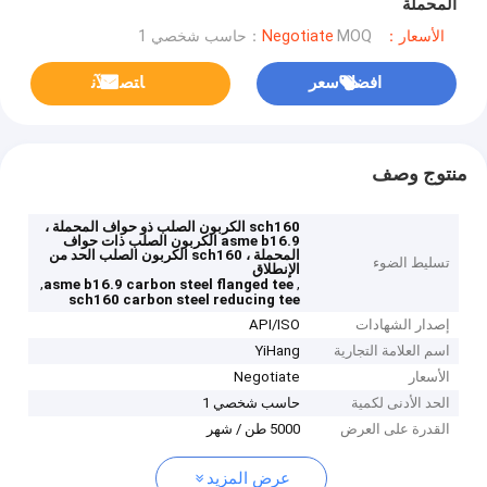
المحملة
الأسعار：Negotiate
MOQ：حاسب شخصي 1
افضل سعر
ﺎﺘﺼﻟ ﺍﻶﻧ
منتوج وصف
sch160 الكربون الصلب ذو حواف المحملة ،
asme b16.9 الكربون الصلب ذات حواف
المحملة ، sch160 الكربون الصلب الحد من
تسليط الضوء
الإنطلاق
,
,
asme b16.9 carbon steel flanged tee
sch160 carbon steel reducing tee
إصدار الشهادات
API/ISO
اسم العلامة التجارية
YiHang
الأسعار
Negotiate
الحد الأدنى لكمية
حاسب شخصي 1
القدرة على العرض
5000 طن / شهر
عرض المزيد