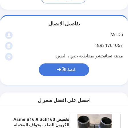
تفاصيل الاتصال
Mr. Du
18931701057
مدينة تسانغتشو بمقاطعة خبي ، الصين
ﺎﺘﺼﻟ ﺍﻶﻧ
احصل على افضل سعر ل
تخفيض Asme B16.9 Sch160
الكربون الصلب بحواف المحملة