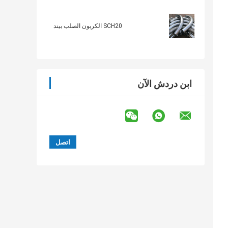
SCH20 الكربون الصلب بيند
ابن دردش الآن