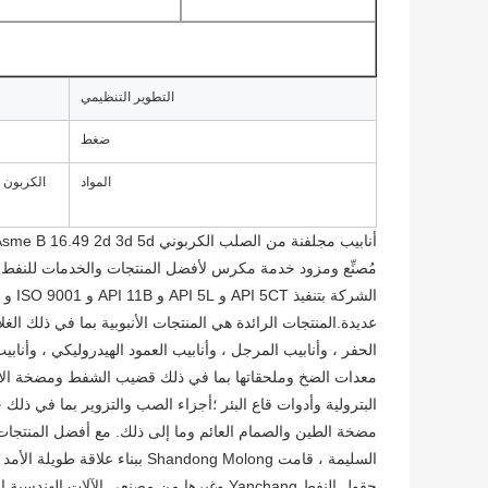
التطوير التنظيمي
ضغط
المواد
الكربون ا
أنابيب مجلفنة من الصلب الكربوني Asme B 16.49 2d 3d 5d مصنوعة من مغزل
الحفر ، وأنابيب المرجل ، وأنابيب العمود الهيدروليكي ، وأنابيب 