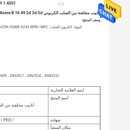
1.4301 الانحناءات مغزل الفولاذ المقاوم للصدأ
إبراز:
أنابيب مجلفنة من الصلب الكربوني Asme B 16.49 2d 3d 5d مصنوعة من مغزل
وصف المنتج:
 MSS SP43 ، DIN2605 ، DIN2617 ، DIN2516 ، JISB2311
اسم العلامة التجارية
اسم المنتج
شهادة
/ BV / ABS / LR / TUV / DNV / BIS / API / PED
مكان المنشأ