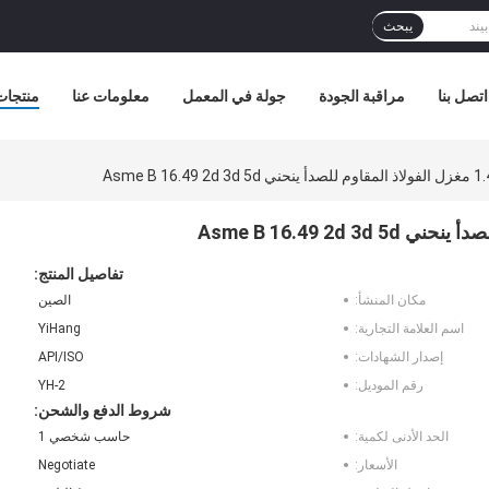
يبحث
اتصل بنا
مراقبة الجودة
جولة في المعمل
معلومات عنا
منتجات
تفاصيل المنتج:
مكان المنشأ:
الصين
اسم العلامة التجارية:
YiHang
إصدار الشهادات:
API/ISO
رقم الموديل:
YH-2
شروط الدفع والشحن:
الحد الأدنى لكمية:
حاسب شخصي 1
الأسعار:
Negotiate