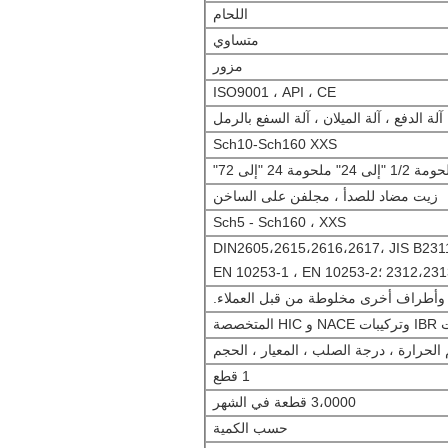
اللحام
متساوي
مزور
ISO9001 ، API ، CE
آلة الدفع ، آلة الميلان ، آلة السفع بالرمل
Sch10-Sch160 XXS
24" ملحومة 24 "إلى 72"
زيت مضاد للصدأ ، مجلفن على الساخن
Sch5 - Sch160 ، XXS
ASME ، ANSI B1 ؛DIN2605،2615،2616،2617، JIS B2311،
2312، ؛EN 10253-1 ، EN 10253-2
خصصة
الحرارة ، درجة الصلب ، المعيار ، الحجم
1 قطع
3،0000 قطعة في الشهر
حسب الكمية