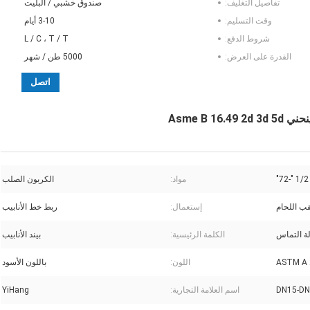
تفاصيل التغليف:
صندوق خشبي / البليت
وقت التسليم:
3-10 أيام
شروط الدفع:
L / C ، T / T
القدرة على العرض:
5000 طن / شهر
اتصل
1/2 "-72"
مواد:
الكربون الصلب
ب اللحام
إستعمال:
ربط خط الأنابيب
ة التماس
الكلمة الرئيسية:
بيند الأنابيب
ASTM A 
اللون:
باللون الأسود
DN15-DN
اسم العلامة التجارية:
YiHang