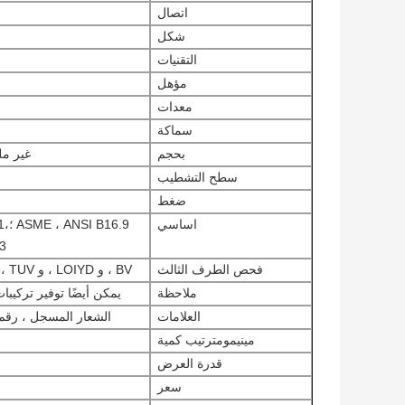
اتصال
شكل
التقنيات
مؤهل
معدات
سماكة
بحجم
غير ملحومة 1/2 "إلى 
سطح التشطيب
ضغط
اساسي
6.9
2313
فحص الطرف الثالث
BV ، و LOIYD ، و TUV ، وأطراف أخرى مخلوطة من قبل العملاء.
ملاحظة
يمكن أيضًا توفير تركيبات IBR وتركيبات NACE و HIC المت
العلامات
الشعار المسجل ، رقم 
مينيمو
م
ترتيب
كمية
قدرة العرض
سعر