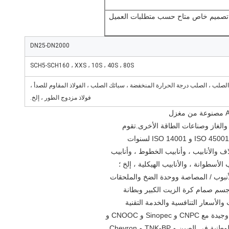
تصميم خاص متاح حسب متطلبات العميل
DN25-DN2000
SCH5-SCH160 ، XXS ، 10S ، 40S ، 80S
لصلب ، الصلب درجة الحرارة المنخفضة ، سبائك الصلب ، الفولاذ المقاوم للصدأ ،
فولاذ مزدوج الطور ، إلخ.
مُصنِّع ومزود خدمة مكرس لأفضل المنتجات والخدمات للنفط والغاز وصناعات الطاقة الأخرى.تقوم 
الشركة بتنفيذ API 5CT و API 5L و API 11B و ISO 9001 و ISO 45001 و ISO 14001 لسنوات 
عديدة.المنتجات الرائدة هي المنتجات الأنبوبية بما في ذلك الغلاف والأنابيب ، وأنابيب الخطوط ، وأنابيب 
الأسطوانة ، والأنابيب الهيكلية ، إلخ ؛
معدات الضخ وملحقاتها بما في ذلك قضيب الشفط ومضخة الأنبوب / المصاصة ووحدة الضخ والملحقات 
البترولية وأدوات قاع البئر ؛أجزاء الصب والتزوير بما في ذلك جسم صمام كرة الزيت الكبير وبطانة 
مضخة الطين والصمام العائم وما إلى ذلك. مع أفضل المنتجات والأسعار التنافسية والخدمة التقنية 
السليمة ، قامت Shandong Molong ببناء علاقة طويلة الأمد وجيدة مع CNPC و Sinopec و CNOOC و 
حقول النفط Yanchang وغيرها من مصنعي الآلات الهندسية الوطنية في الصين و TNK-BP و Chevron 