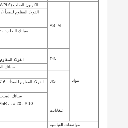
الكربون الصلب (ASTM A234WPB ، A234WPC ، A420WPL6.
ال
ASTM
سبا
DIN
الفولاذ المقاوم للصدأ: 401،1.4571
سبائك الصلب: 1.7380،1.0488
مواد
JIS
الفولا
سبائك الصلب: ، PA23 ، PA24 ، PA25 ، PL380
16MnR ،
غيغابايت
مواصفات القياسية