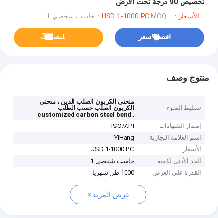
تخصيص 90 درجة تحت الأرض
الأسعار：USD 1-1000 PC
MOQ：حاسب شخصي 1
افضل سعر
ﺎﺘﺼﻟ ﺍﻶﻧ
منتوج وصف
منحنى الكربون الصلب الدين ، منحنى
تسليط الضوء
الكربون الصلب حسب الطلب
,
customized carbon steel bend
إصدار الشهادات
ISO/API
اسم العلامة التجارية
YiHang
الأسعار
USD 1-1000 PC
الحد الأدنى لكمية
حاسب شخصي 1
القدرة على العرض
1000 طن شهريا
عرض المزيد