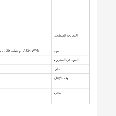
المعالجة السطحية
مواد
A234-WPB ، والصلب 20 # ، و A420-WPL6 ، و WP304L ، و WP316L ، و WP304 ، و WP316 ، وما إلى ذلك.
المواد في المخزون
طَرد
وقت الإنتاج
طلب