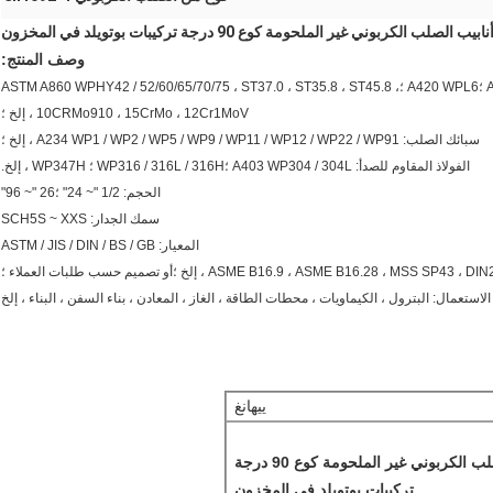
وصف المنتج:
المواد: الكربون الصلب: ASTM / ASME A234 WPB / WPC ؛A420 WPL6 ؛ASTM A860 WPHY42 / 52/60/65/70/75 ، ST37.0 ، ST35.8 ، ST45.8 ،
10CRMo910 ، 15CrMo ، 12Cr1MoV ، إلخ ؛
سبائك الصلب: A234 WP1 / WP2 / WP5 / WP9 / WP11 / WP12 / WP22 / WP91 ، إلخ ؛
الفولاذ المقاوم للصدأ: A403 WP304 / 304L ؛WP316 / 316L / 316H ؛ WP347H ، إلخ.
الحجم: 1/2 "~ 24" ؛26 "~ 96"
سمك الجدار: SCH5S ~ XXS
المعيار: ASTM / JIS / DIN / BS / GB
ASME B16.9 ، ASME B16.28 ، ، إلخ ؛أو تصميم حسب طلبات العملاء ؛
الاستعمال: البترول ، الكيماويات ، محطات الطاقة ، الغاز ، المعادن ، بناء السفن ، البناء ، إلخ
ييهانغ
EN1092-1 أنابيب الصلب الكربوني غير الملحومة كوع 90 درجة
تركيبات بوتويلد في المخزون