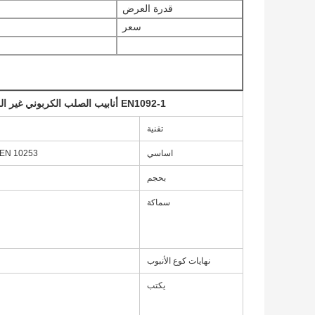
قدرة العرض
سعر
EN1092-1 أنابيب الصلب الكربوني غير الملحومة كوع 90 درجة تركيبات بوتويلد في المخزون
تقنية
اساسي
 EN 10253
بحجم
سماكة
نهايات كوع الأنبوب
يكتب