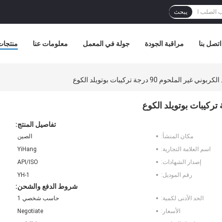
يبحث
اتصل بنا
مراقبة الجودة
جولة في المعمل
معلومات عنا
منتجات
تفاصيل المنتج:
مكان المنشأ:
الصين
اسم العلامة التجارية:
YiHang
إصدار الشهادات:
API/ISO
رقم الموديل:
YH-1
شروط الدفع والشحن:
الحد الأدنى لكمية:
حاسب شخصي 1
الأسعار:
Negotiate