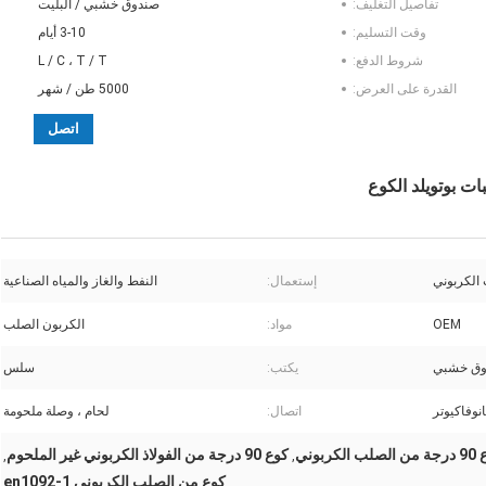
تفاصيل التغليف:
صندوق خشبي / البليت
وقت التسليم:
3-10 أيام
شروط الدفع:
L / C ، T / T
القدرة على العرض:
5000 طن / شهر
اتصل
 الكربوني
إستعمال:
النفط والغاز والمياه الصناعية
OEM
مواد:
الكربون الصلب
وق خشبي
يكتب:
سلس
نوفاكيوتر
اتصال:
لحام ، وصلة ملحومة
ربوني
كوع 90 درجة من الفولاذ الكربوني غير الملحوم
,
,
كوع من الصلب الكربوني en1092-1