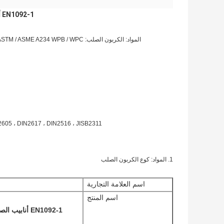
EN1092-1 أنابيب الصلب الكربوني غير الملحومة كوع 90 درجة تركيبات بوتويلد في المخزون
 MSS SP43 ، DIN2605 ، DIN2617 ، DIN2516 ، JISB2311
1. المواد: كوع الكربون الصلب
اسم العلامة التجارية
اسم المنتج