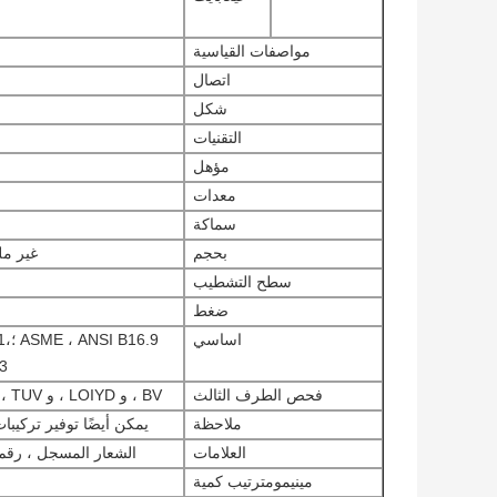
مواصفات القياسية
اتصال
شكل
التقنيات
مؤهل
معدات
سماكة
بحجم
غير ملحومة 1/2 "إلى 
سطح التشطيب
ضغط
اساسي
6.9
2313
فحص الطرف الثالث
BV ، و LOIYD ، و TUV ، وأطراف أخرى مخلوطة من قبل العملاء.
ملاحظة
يمكن أيضًا توفير تركيبات IBR وتركيبات NACE و HIC المت
العلامات
الشعار المسجل ، رقم 
مينيمو
م
ترتيب
كمية