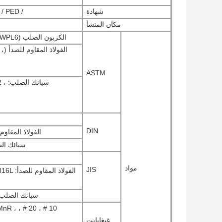
شهادة
/ BV / ABS / LR / TUV / DNV / BIS / API / PED
مكان المنشأ
الكربون الصلب (ASTM A234WPB ، A234WPC ، A420WPL6.
ال
ASTM
سبا
DIN
الفولاذ المقاوم للصدأ: 401،1.4571
سبائك الصلب: 1.7380،1.0488
مواد
JIS
الفولا
سبائك الصلب: ، PA23 ، PA24 ، PA25 ، PL380
16MnR ،
غيغابايت