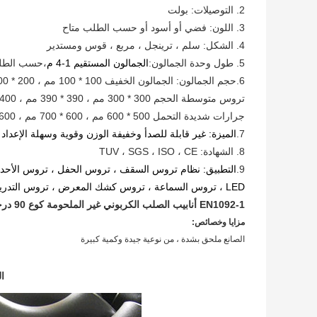
2. التوصيلات: بولت
3. اللون: فضي أو أسود أو حسب الطلب متاح
4. الشكل: سلم ، ترينجل ، مربع ، قوس ومستدير
5. طول وحدة الجمالون:
الجمالون المستقيم 1-4 م
،حسب الطل
6.حجم الجمالون: الجمالون الخفيف 100 * 100 مم ، 200 * 200 مم ، 220 * 220 مم ، 290 * 290 مم
تروس متوسطة الحجم 300 * 300 مم ، 390 * 390 مم ، 400 * 400 مم ، 450 * 450 مم ...
جرارات شديدة التحمل 500 * 600 مم ، 600 * 700 مم ، 600 * 900 مم ، 670 * 1010 مم ...
7.
الميزة: غير قابلة للصدأ وخفيفة الوزن وقوية وسهلة الإعداد و
8. الشهادة: TUV ، SGS ، ISO ، CE
9.
LED ، تروس السماعة ، تروس كشك المعرض ، تروس التدريج ، تروس الإضاءة ، إلخ.
EN1092-1 أنابيب الصلب الكربوني غير الملحومة كوع 90 درجة تركيبات بوتويلد في المخزون
مزايا وخصائص:
الصانع ملحق بشدة ، من نوعية جيدة وكمية كبيرة
ال