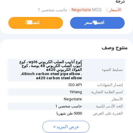
درجة
الأسعار：Negotiate
MOQ：حاسب شخصي 1
افضل سعر
ﺎﺘﺼﻟ ﺍﻶﻧ
منتوج وصف
كوع أنابيب الصلب الكربوني wpl6 ، كوع
أنبوب الصلب الكربوني 48 بوصة ، كوع
تسليط الضوء
الفولاذ الكربوني a420
,
,
48inch carbon steel pipe elbow
a420 carbon steel elbow
إصدار الشهادات
ISO API
اسم العلامة التجارية
YiHang
الأسعار
Negotiate
الحد الأدنى لكمية
حاسب شخصي 1
القدرة على العرض
5000 طن شهريا
عرض المزيد