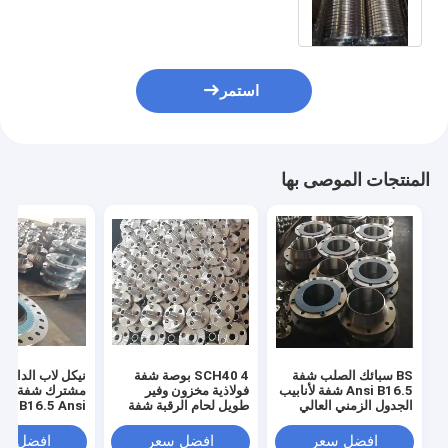
استمر
المنتجات الموصى بها
BS سبائك الصلب شفة
SCH40 4 بوصة شفة
نيكل لاب الدائري
Ansi B16.5 شفة لأنابيب
فولاذية مخزون وفير
مشترك 
الجدول الزمني العالي
طويل لحام الرقبة شفة
شفة
افضل سعر
افضل سعر
افضل سع