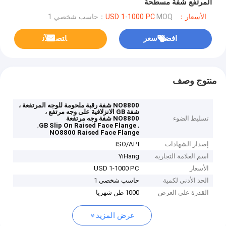
المرتفع شفة مسطحة
الأسعار：USD 1-1000 PC
MOQ：حاسب شخصي 1
افضل سعر
ﺎﺘﺼﻟ ﺍﻶﻧ
منتوج وصف
NO8800 شفة رقبة ملحومة للوجه المرتفعة ،
شفة GB الانزلاقية على وجه مرتفع ،
تسليط الضوء
NO8800 شفة وجه مرتفعة
,
,
GB Slip On Raised Face Flange
NO8800 Raised Face Flange
إصدار الشهادات
ISO/API
اسم العلامة التجارية
YiHang
الأسعار
USD 1-1000 PC
الحد الأدنى لكمية
حاسب شخصي 1
القدرة على العرض
1000 طن شهريا
عرض المزيد