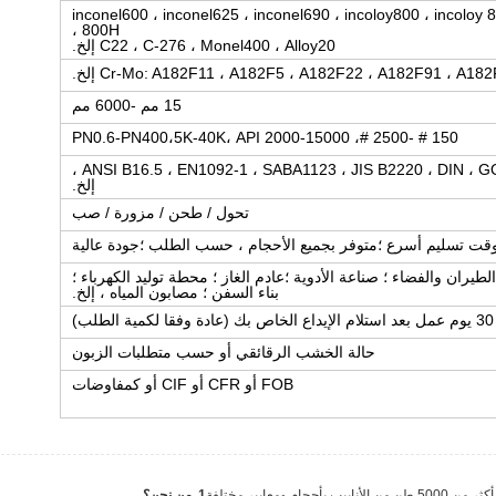
inconel600 ، inconel625 ، inconel690 ، incoloy800 ، incoloy 825 ، incoloy
800H ،
C22 ، C-276 ، Monel400 ، Alloy20 إلخ.
15 مم -6000 مم
150 # -2500 #، PN0.6-PN400،5K-40K، API 2000-15000
ANSI B16.5 ، EN1092-1 ، SABA1123 ، JIS B2220 ، DIN ، GOST ، UNI ، AS2129 ، API 6A ،
إلخ.
تحول / طحن / مزورة / صب
قت تسليم أسرع ؛متوفر بجميع الأحجام ، حسب الطلب ؛جودة عالية
لطيران والفضاء ؛ صناعة الأدوية ؛عادم الغاز ؛ محطة توليد الكهرباء ؛
بناء السفن ؛ مصابون المياه ، إلخ.
30 يوم عمل بعد استلام الإيداع الخاص بك (عادة وفقا لكمية الطلب)
حالة الخشب الرقائقي أو حسب متطلبات الزبون
FOB أو CFR أو CIF أو كمفاوضات
عايير مختلفة
1. من نحن؟