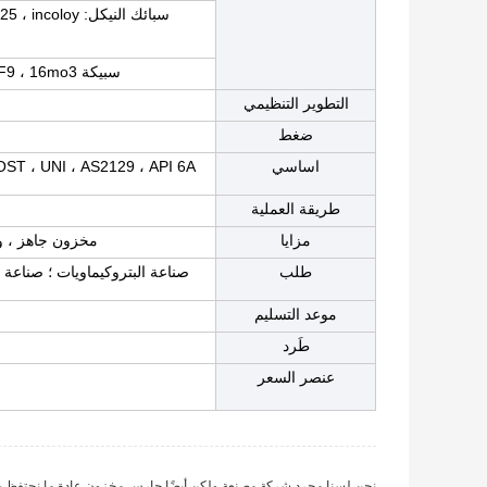
سبائك النيكل: 
سبيكة Cr-Mo: A182F11 ، A182F5 ، A182F22 ، A182F91 ، A182F9 ، 16mo3 إلخ.
التطوير التنظيمي
ضغط
اساسي
طريقة العملية
مزايا
مخزون جاهز ، و
طلب
صناعة البتروكيماويات ؛ صناعة ا
موعد التسليم
طَرد
عنصر السعر
نحن لسنا مجرد شركة مصنعة ولكن أيضًا حارس مخزون.عادة ما نحتفظ بأكثر من 5000 طن من الأنابيب بأحجام وم