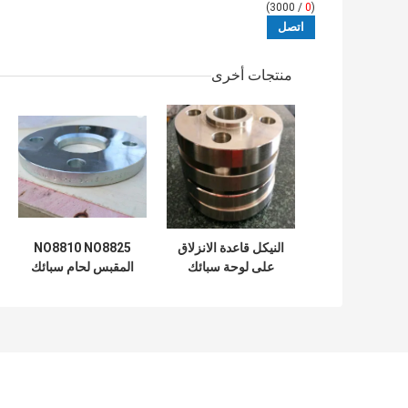
/ 3000)
0
(
منتجات أخرى
النيكل قاعدة الانزلاق
NO8810 NO8825
على لوحة سبائك
المقبس لحام سبائك
الصلب شفة رقم
الصلب شفة 4 بوصة
8800 ANSI
قاعدة النيكل
B16.48.5