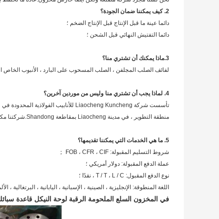
2. كيف يمكننا ضمان الجودة؟
دائما عينة ما قبل الإنتاج قبل الإنتاج الضخم ؛
دائما التفتيش النهائي قبل الشحن ؛
3.ماذا يمكنك أن تشتري منا؟
لفائف الصلب المجلفن ، الصلب المسحوب على البارد ، الأنبوب الخاص المس
4. لماذا يجب أن تشتري منا وليس من موردين آخرين؟
منطقة التطوير ، في مدينة Liaocheng بمقاطعة Shandong.شركتنا مكرسة لأنابيب الصلب السبائكي وأنابيب الفولاذ المقاوم للصدأ والأنابيب غير الملحومة.
5. ما هي الخدمات التي يمكننا تقديمها؟
شروط التسليم المقبولة: FOB ، CFR ، CIF ；
عملة الدفع المقبولة: دولار أمريكي ؛
نوع الدفع المقبول: T / T ، L / C ، نقدًا ؛
اللغة المنطوقة: الإنجليزية ، الصينية ، الإسبانية ، اليابانية ، البرتغالية ، الأ
في المخزون السلع الملحومة الرقبة لوحة النيكل قاعدة سبائك الصلب شفة 825