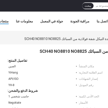
يبحث
اتصل بنا
مراقبة الجودة
جولة في المعمل
معلومات عنا
منتجات
 شفة فولاذية من السبائك SCH40 NO8810 NO8825
SCH40 NO8810 NO
تفاصيل المنتج:
مكان المنشأ:
الصين
اسم العلامة التجارية:
YiHang
إصدار الشهادات:
API/ISO
رقم الموديل:
YH-8
شروط الدفع والشحن:
الحد الأدنى لكمية:
حاسب شخصي 1
الأسعار:
Negotiate