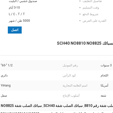
تفاصيل التغليف:
صندوق خشبي / البليت
وقت التسليم:
3-10 أيام
شروط الدفع:
L / C ، T / T
القدرة على العرض:
5000 طن / شهر
اتصل
SCH40 NO
3 سنوات
رقم الموديل:
1/2 "-60"
اللحام
كود الرأس:
دائري
أمريكا
اسم العلامة التجارية:
YiHang
شفة
أسلوب الإنتاج:
صقل
ب شفة رقم 8810
سبائك الصلب شفة SCH40
سبائك الصلب شفة NO8825
,
,