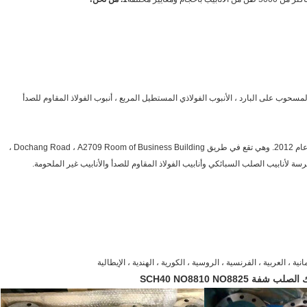
حوب على البارد ، الأنبوب الفولاذي المستطيل المربع ، أنبوب الفولاذ المقاوم للصدأ
تأسست شركة Liaocheng Kuncheng للأنابيب الفولاذية المحدودة في عام 2012. وهي تقع في طريق Dochang Road ، A2709 Room of Business Building ، 
لمانية ، العربية ، الفرنسية ، الروسية ، الكورية ، الهندية ، الإيطالية
SCH40 NO8810 NO8