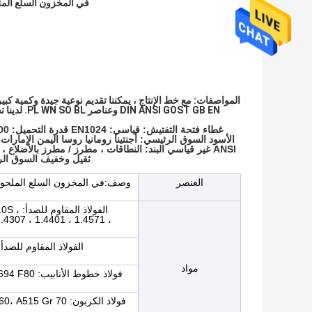
في المخزون السلع الملحومة ا
 GOST GB EN
ANSI غير قياسي البند: النطاقات ، مطرز / مطرز بالأضلاع
ثقيل وخفيف السوق الرئيسي: بير
العنصر
وصف:
الفولا
4307 ، 1.4401 ، 1.4571 ،
مواد
فولاذ خطوط
فولاذ الكربون: A105، A350LF2، Q235، St37، St45.8، A42CP، E24، A515 Gr60، A515 Gr 70