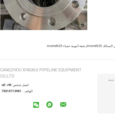
,
ئك inconel625
شفة أنبوبية عمياء inconel625
CANGZHOU XINGKUI PIPELINE EQUIPMENT
CO.,LTD
اتصل شخص:
Mr. Du
الهاتف ::
18931701057