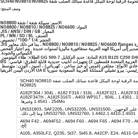
لرقبة لوحة النيكل قاعدة سبائك الصلب شفة SCH40 NO8810 NO8825
وصف المنتج:
الاسم: سبيكة شفة / شفة NO8800
المواد: NO8800 / NO8810 / NO8825 / NO6600
المعيار: JIS / ANSI / DIN / GB
الصنف: PL / WN / SO / BL
الحجم: 1/4 "-100" / تخصيص
المواصفات: مع خط الإنتاج ، يمكننا تقديم نوعية جيدة وكمية كبيرة NO8800 / NO8810 / NO8825 / NO6600 flanges ، بما في ذلك معايير JIS
DIN ANSI وعناصر PL WN SO BL. لدينا تصدير إلى أمريكا الهند العربية سنغافورة ماليزيا لسنوات عديدة . يتم اجتياز الفحص
الكيميائي والجودة.
غطاء فتحة التفتيش: قياسي: EN1024 قدرة التحميل: A15 B125 C250 D400 المادة: حديد الدكتايل GG 500-7 الطلاء: طلاء البيتومين 
الأسود السوق الرئيسي: أجنتينا رومانيا روسا اليمن الإمارات العربية المتحدة فلسطين 2) تجهيزات أنابيب حديدية قابلة للطرق: قياسي: BS 
 ، عادي الأنواع: مجلفن (غمس أو خبز ساخن ، كهربائي) ، أسود ، الوزن: متوسط ​​
و تشيلي المملكة العربية السعودية سوريا UA E الأردن اليمن أفريقيا
في المخزون السلع الملحومة الرقبة لوحة النيكل قاعدة سبائك الصلب شفة SCH40 NO8810
NO8825
ذ المقاوم للصدأ: A182F304 / 304L ، A182 F316 / 316L ، A182F321 ، A182F310S ،
A182F347H ، A182F316Ti ، A403 WP317 ، 904L ، 1.4301 ، 1.
1.4541 ، 254Mo وغيرها.
الفولاذ المقاوم للصدأ على الوجهين: UNS31803، SAF2205، UNS32205، UNS31500،
UNS32750، UNS32760، 1.4462،1.4410،1.4501 وما إلى ذلك.
 الأنابيب: A694 F42 ، A694F52 ، A694 F60 ، A694 F65 ، A694 F70 ، A694 F80
إلخ.