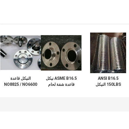
ANSI B16.5
ASME B16.5 نيكل
النيكل قاعدة
150LBS النيكل
قاعدة شفة لحام
NO8825 / NO6600
قاعدة سبائك الصلب
بعقب فئة 300
سبيكة مزورة الصلب
شفة لحام الرقبة
شفة GOST لحام
الانزلاق على
الرقبة