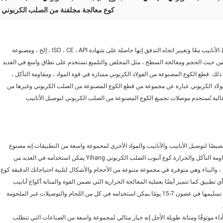
كوع معالجة مجلفنة من الصلب الكربوني
كوع أنابيب الصلب الكربوني هو نوع من مكونات الأنابيب المستخدمة لربط الأنابيب معًا وتغيير اتجاه التدفق.إنها حاصلة على شهادة ISO ، CE ، API ، إلخ ، ومصنوعة
ASME ، ANSI ، API ، ، إلخ.يمكن تخصيصها من حيث الحجم ومعالجة السطح ، مثل المجلفن والتلميع.تستخدم على نطاق واسع في العديد
ى ذلك. قطع الكوع المصنوعة من الفولاذ الكربوني ممتازة في قوة المواد ، ومقاومة التآكل ،
لفولاذ الكربوني عبارة عن مجموعة من قطع الكوع المصنوعة من الصلب الكربوني وغيرها من
عالية.تُستخدم موصلات تجميع الكوع المصنوعة من الصلب الكربوني لتوصيل الأنابيب
نتج عالي الأداء مصمم خصيصًا لتوصيل الأنابيب والأنابيب والمواد الأخرى لمجموعة واسعة من التطبيقات.إنه مصنوع
من الفولاذ الكربوني عالي الجودة ومصمم لتوفير اتصال قوي وآمن مع مقاومة التآكل والحرارة.كوع أنبوب الصلب الكربوني Yihang يمكن استخدامه في العديد من
 ، والبناء.وهي متوفرة في مجموعة متنوعة من الأحجام والأشكال لتلبية احتياجاتك الدقيقة.كوع
تخصيصه ليناسب أي تطبيق.كما تتميز أيضًا بعملية المعالجة الحرارية التي تضمن القوة والمتانة.أكواع أنابيب
الصلب الكربوني Yihang حاصلة على شهادات ISO ، CE ، و API ، ويمكن تسليمها في غضون 7-15 يومًا.يمكن استخدامه في كل من اللحام والتوصيلات غير الملحومة
 من حيث التكلفة يوفر أداء موثوقًا ومتانة طويلة الأجل.إنه خيار مثالي لمجموعة واسعة من الصناعات التي تتطلب