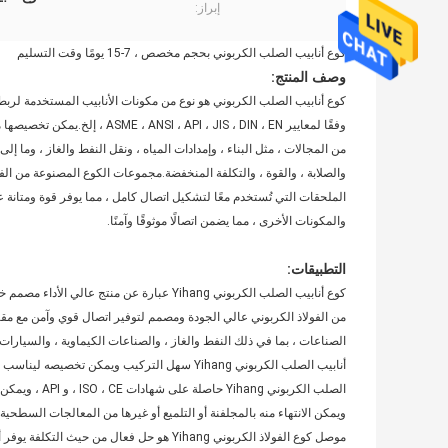
إبراز:
كوع أنابيب الصلب الكربوني بحجم مخصص ، 7-15 يومًا وقت التسليم
وصف المنتج:
وفقًا لمعايير  JIS ، DIN ، EN
من المجالات ، مثل البناء ، وإمدادات المياه ، ونقل النفط والغاز ، وما إل
والصلابة ، والقوة ، والتكلفة المنخفضة.مجموعات الكوع المصنوعة من ا
الملحقات التي تُستخدم معًا لتشكيل اتصال كامل ، مما يوفر قوة ومتانة 
والمكونات الأخرى ، مما يضمن اتصالًا موثوقًا وآمنًا.
التطبيقات:
كوع أنابيب الصلب الكربوني Yihang عبارة عن م
الصناعات ، بما في ذلك النفط والغاز ، والصناعات الكيماوية ، والسيارات
أنابيب الصلب الكربوني Yihang سهل التركيب ويمكن 
ويمكن الانتهاء منه بالمجلفنة أو التلميع أو غيرها من المعالجات السطحية.
موصل كوع الفولاذ الكربوني Yihang هو حل فعال