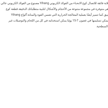
اتصالاً آمنًا بين الأنابيب والأنابيب والمواد الأخرى.إنه مصمم لتقديم قوة وصلابة فائقة للاتصال.كوع الانحناء من الفولاذ الكربوني Yihang مصنوع من الفولاذ الكربوني عالي
هي متوفرة في مجموعة متنوعة من الأحجام والأشكال لتلبية متطلباتك الدقيقة.قطعة كوع
الفولاذ الكربوني Yihang سهلة التركيب ويمكن تخصيصها لتناسب أي تطبيق.كما تتميز أيضًا بعملية المعالجة الحرارية التي تضمن القوة والمتانة.أكواع Yihang
المصنوعة من الفولاذ الكربوني حاصلة على شهادات ISO ، CE ، و API ، ويمكن تسليمها في غضون 7-15 يومًا.يمكن استخدامه في كل من اللحام والتوصيلات غير
 السطحية.