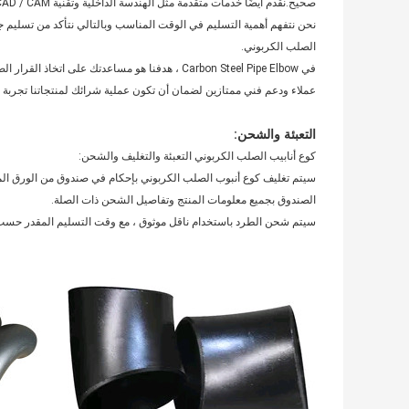
صحيح.نقدم أيضًا خدمات متقدمة مثل الهندسة الداخلية وتقنية CAD / CAM لإنشاء تصميمات مخصصة لتطبيقك المحدد.
نحن نتفهم أهمية التسليم في الوقت المناسب وبالتالي نتأكد من تسليم جمي
الصلب الكربوني.
في Carbon Steel Pipe Elbow ، هدفنا هو مساعدتك ع
عملاء ودعم فني ممتازين لضمان أن تكون عملية شرائك لمنتجاتنا تجربة إي
التعبئة والشحن:
كوع أنابيب الصلب الكربوني التعبئة والتغليف والشحن:
سيتم تغليف كوع أنبوب الصلب الكربوني بإحكام في صندوق من الورق المق
الصندوق بجميع معلومات المنتج وتفاصيل الشحن ذات الصلة.
سيتم شحن الطرد باستخدام ناقل موثوق ، مع وقت التسليم المقدر حسب 