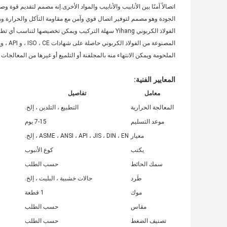
الجودة وهو مصمم لتوفير اتصال قوي وآمن مع مقاومة التآكل والحرارة.و
الملحومة ويمكن الانتهاء منه بالمجلفنة أو التلميع أو غيرها من المعالجات
المعايير الفنية:
معامل
تفاصيل
المعالجة الحرارية
التطبيع ، التلدين ، إلخ.
موعد التسليم
7-15 يوم
معيار
ASME ، ANSI ، API ، JIS ، DIN ، EN ، إلخ.
يكتب
كوع الأنبوب
سمك الحائط
حسب الطلب
طَرد
حالات خشبية ، البليت ، إلخ.
موك
1 قطعة
مقاس
حسب الطلب
تصنيف الضغط
حسب الطلب