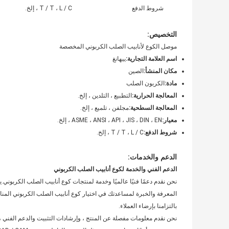
شروط الدفع
T / T ، L / C ، إلخ.
التخصيص:
موصل الكوع لأنابيب الصلب الكربوني المخصصة
اسم العلامة التجارية:
ييهانغ
مكان المنشأ:
الصين
مادة:
الكربون الصلب
المعالجة الحرارية:
التطبيع ، التلدين ، إلخ.
المعالجة السطحية:
مجلفن ، تلميع ، إلخ.
معيار:
ASME ، ANSI ، API ، JIS ، DIN ، EN ، إلخ.
شروط الدفع:
T / T ، L / C ، إلخ.
الدعم والخدمات:
الدعم الفني والخدمة لكوع أنابيب الصلب الكربوني
نحن نقدم دعمًا فنيًا عالميًا وخدمة لمنتجات كوع أنابيب الصلب الكربوني
المعرفة والخبرة لمساعدتك في اختيار كوع أنابيب الصلب الكربوني المن
بالتزامنا بإرضاء العملاء.
نحن نقدم معلومات مفصلة عن المنتج ، وإرشادات التثبيت والدعم الفني ،