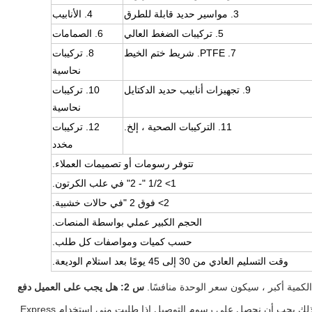
3. مواسير حديد قابلة للطرق
4. الأنابيب
5. تركيبات الضغط العالي
6. الصمامات
7. PTFE. شريط ختم الخيط
8. تركيبات
نحاسية
9. تجهيزات أنابيب حديد الدكتايل
10. تركيبات
نحاسية
11. التركيبات الصحية ، إلخ.
12. تركيبات
مخدد
تتوفر رسومات أو تصميمات العملاء.
1> 1/2 "- 2" في علب الكرتون.
2> فوق 2 "في حالات خشبية.
الحجم الكبير عملي بواسطة المنصات.
حسب كميات ومواصفات كل طلب.
وقت التسليم العادي من 30 إلى 45 يومًا بعد استلام الوديعة.
لكمية أكبر ، سيكون سعر الوحدة منافسًا. 
س 2: هل يجب على العميل دفع 
بالنسبة لرسوم التوصيل ، يُطلب إرسال العديد من العينات ، لذلك يجب أن نحصل على رسوم التوصيل.إذا طلبت مني استخدام Express 