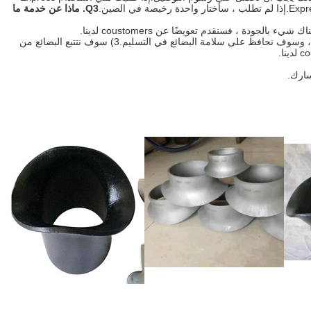
Q3. ماذا عن خدمة ما 
2) سوف نقترح التعبئة لدينا وتولي المسؤولية في التعبئة لدينا ، وسوف نحافظ على سلامة البضائع في التسليم.3) سوف نتتبع البضائع من 