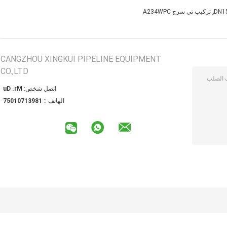
,
تركيب تي سرج A234WPC
CANGZHOU XINGKUI PIPELINE EQUIPMENT
CO.,LTD
اتصل شخص:
Mr. Du
الهاتف ::
18931701057