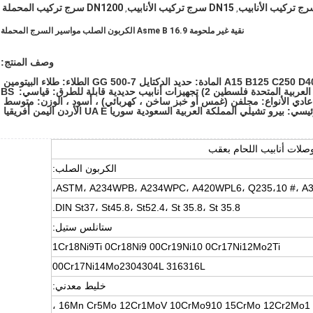
DN15 سرج تركيب الأنابيب
DN1200 سرج تركيب المحملة
,
,
نقية غير ملحومة Asme B 16.9 الكربون الصلب مواسير السرج المحملة
وصف المنتج:
غطاء فتحة التفتيش: قياسي: EN1024 قدرة التحميل: A15 B125 C250 D400 المادة: حديد الدكتايل GG 500-7 الطلاء: طلاء البيتومين 
الأسود السوق الرئيسي: أجنتينا رومانيا روسا اليمن الإمارات العربية المتحدة فلسطين 2) تجهيزات أنابيب حديدية قابلة للطرق: قياسي: BS 
 ، عادي الأنواع: مجلفن (غمس أو خبز ساخن ، كهربائي) ، أسود ، الوزن: متوسط ​​
 تشيلي المملكة العربية السعودية سوريا UA E الأردن اليمن أفريقيا 
صلات أنابيب اللحام بعقب
الكربون الصلب:
ASTM، A234WPB، A234WPC، A420WPL6، Q235،10 #، A3،
DIN St37، St45.8، St52.4، St 35.8، St 35.8.
ستانلس ستيل:
1Cr18Ni9Ti 0Cr18Ni9 00Cr19Ni10 0Cr17Ni12Mo2Ti
00Cr17Ni14Mo2304304L 316316L
خليط معدني:
16Mn Cr5Mo 12Cr1MoV 10CrMo910 15CrMo 12Cr2Mo1 ،