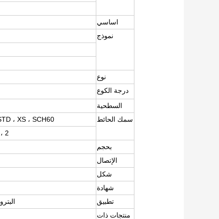
اساسي
نموذج
نوع
درجة الكوع
السطحية
سمك الحائط
D ، XS ، SCH60 ،
، 2
بحجم
الإتصال
شكل
شهادة
تطبيق
البترو
منتجات ذات