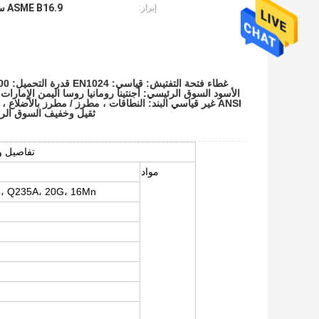
ASME B16.9 سرج تركيب الأنابيب
إبراز:
ANSI غير قياسي البند: النطاقات ، مطرز / مطرز بالأضلاع
ثقيل وخفيف السوق الرئيسي: بيرو
تفاصيل و
مواد
 Q235A، 20G، 16Mn،