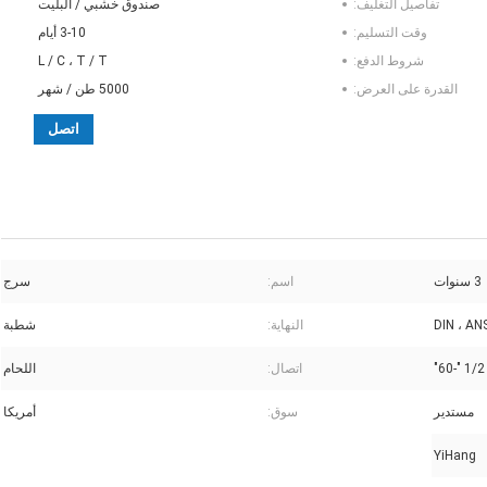
تفاصيل التغليف:
صندوق خشبي / البليت
وقت التسليم:
3-10 أيام
شروط الدفع:
L / C ، T / T
القدرة على العرض:
5000 طن / شهر
اتصل
3 سنوات
اسم:
سرج
DIN ، AN
النهاية:
شطبة
1/2 "-60"
اتصال:
اللحام
مستدير
سوق:
أمريكا
YiHang