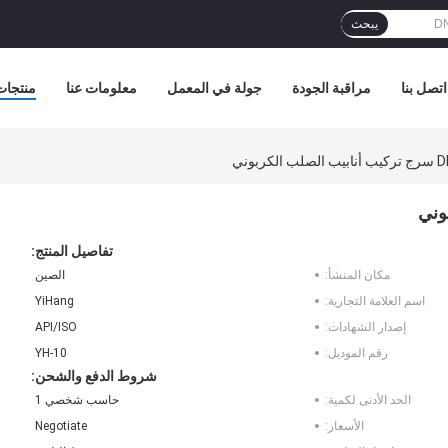
يبحث
اتصل بنا
مراقبة الجودة
جولة في المعمل
معلومات عنا
منتجات
ربوني
تفاصيل المنتج:
مكان المنشأ:
الصين
اسم العلامة التجارية:
YiHang
إصدار الشهادات:
API/ISO
رقم الموديل:
YH-10
شروط الدفع والشحن:
الحد الأدنى لكمية:
حاسب شخصي 1
الأسعار:
Negotiate