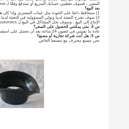
المعين ، فسوف تعطيني حسابك السريع أو ستدفع وفقًا لـ Express.إذا لم تطلب ، سأختار واحدة رخيصة في الصين.
بعد البيع؟
1) سنحافظ دائمًا على الجودة مثل عينات المشتري وإذا كان هناك شيء بالجودة ، فسنقدم تعويضًا عن coustomers لدينا.
الإنتاج إلى البيع ، وسوف نحل المشاكل في البيع ل coustomers لدينا.
س 4. متى يمكنني الحصول على السعر؟
عادة ما نقتبس في غضون 24 ساعة بعد أن نحصل على استفسارك. 
س 5: هل أنت شركة تجارية أو مصنع؟
نحن مصنع محترف مع مصنعنا الخاص.