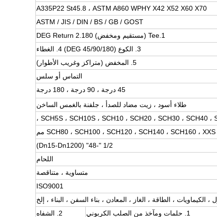
A335P22 St45.8 ، ASTM A860 WPHY X42 X52 X60 X70
ASTM / JIS / DIN / BS / GB / GOST
1.Tee (مستقيم ومخفض) 2.180 DEG Return
3. الكوع (45/90/180 DEG) 4. الغطاء
5. المخفض (متراكز وغريب الأطوار)
التماس أو سلس
45 درجة ، 90 درجة ، 180 درجة
طلاء أسود ، زيت مضاد للصدأ ، جلفنة بالغمس الساخن
SCH5S ، SCH10S ، SCH10 ، SCH20 ، SCH30 ، SCH40 ، ST
SCH80 ، SCH100 ، SCH120 ، SCH140 ، SCH160 ، XXS  مم
1/2 "-48" (Dn15-Dn1200)
اللحام
متساوية ، متناقصة
ISO9001
ل ، الكيماويات ، الطاقة ، الغاز ، المعادن ، بناء السفن ، البناء ، إلخ
1. حلمات ومآخذ من الصلب الكربوني
2. الشفاه